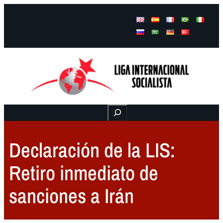
Facebook
Instagram
Mail
Buscar
Declaración de la LIS:
Retiro inmediato de
sanciones a Irán