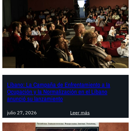
a
ñ
a
-
U
E
:
E
n
C
e
u
Líbano: La Campaña de Enfrentamiento a la
Ocupación y la Normalización en el Líbano
t
anunció su lanzamiento
a
,
:
julio 27, 2026
Leer más
o
L
t
í
r