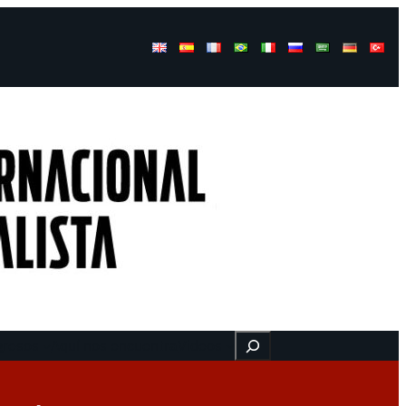
Buscar
gresos
Aquí nos encuentra
Videos