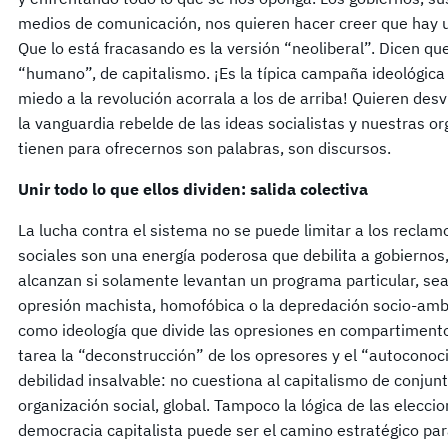
medios de comunicación, nos quieren hacer creer que hay u
Que lo está fracasando es la versión “neoliberal”. Dicen qu
“humano”, de capitalismo. ¡Es la típica campaña ideológica
miedo a la revolución acorrala a los de arriba! Quieren desv
la vanguardia rebelde de las ideas socialistas y nuestras or
tienen para ofrecernos son palabras, son discursos.
Unir todo lo que ellos dividen: salida colectiva
La lucha contra el sistema no se puede limitar a los recla
sociales son una energía poderosa que debilita a gobiernos,
alcanzan si solamente levantan un programa particular, sea 
opresión machista, homofóbica o la depredación socio-ambie
como ideología que divide las opresiones en compartiment
tarea la “deconstrucción” de los opresores y el “autoconoc
debilidad insalvable: no cuestiona al capitalismo de conjunt
organización social, global. Tampoco la lógica de las elecci
democracia capitalista puede ser el camino estratégico pa