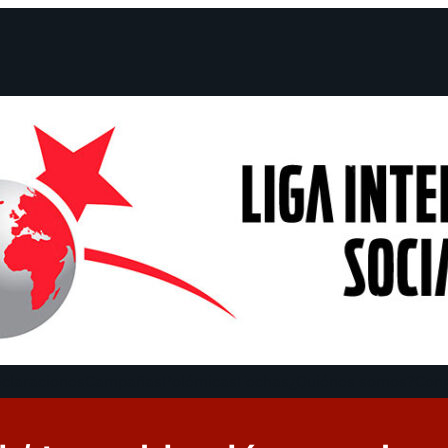
claraciones
Campañas
Polémicas
Fechas
¿Quiénes somos?
Con