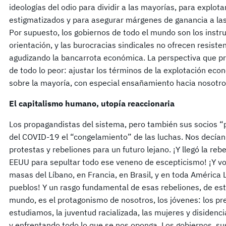
ideologías del odio para dividir a las mayorías, para explo
estigmatizados y para asegurar márgenes de ganancia a la
Por supuesto, los gobiernos de todo el mundo son los inst
orientación, y las burocracias sindicales no ofrecen resist
agudizando la bancarrota económica. La perspectiva que p
de todo lo peor: ajustar los términos de la explotación eco
sobre la mayoría, con especial ensañamiento hacia nosotros
El capitalismo humano, utopía reaccionaria
Los propagandistas del sistema, pero también sus socios “p
del COVID-19 el “congelamiento” de las luchas. Nos decía
protestas y rebeliones para un futuro lejano. ¡Y llegó la reb
EEUU para sepultar todo ese veneno de escepticismo! ¡Y volv
masas del Líbano, en Francia, en Brasil, y en toda América
pueblos! Y un rasgo fundamental de esas rebeliones, de es
mundo, es el protagonismo de nosotros, los jóvenes: los p
estudiamos, la juventud racializada, las mujeres y disiden
y enfrentando todo lo que se nos oponga. Los gobiernos, sus