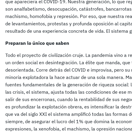
que apareciera el COVID-19. Nuestra generación, lo que r
son analfabetismo, desocupación, catástrofes, bancarrotas
machismo, homofobia y represión. Por eso, que nuestra rea
de levantamientos, protestas y profunda oposición al capit
resultado de una experiencia concreta de vida. El sistema 
Preparan lo único que saben
Todo el proyecto de civilización cruje. La pandemia vino a r
un orden social en desintegración. La élite que manda, que 
desorientada. Corre detrás del COVID e improvisa, pero su r
minoría explotadora la hace actuar de una sola manera. Marx
fuentes fundamentales de la generación de riqueza social: l
las crisis, el sistema, ajusta todas las condiciones de ese
salir de sus encerronas, cuando la rentabilidad de sus negoc
es profundizar la explotación obrera, es intensificar la dest
que va del siglo XXI el sistema amplificó todas las formas 
siempre, de asegurar el lucro del 1% que domina la economí
expresiones, la xenofobia, el machismo, la opresión naciona