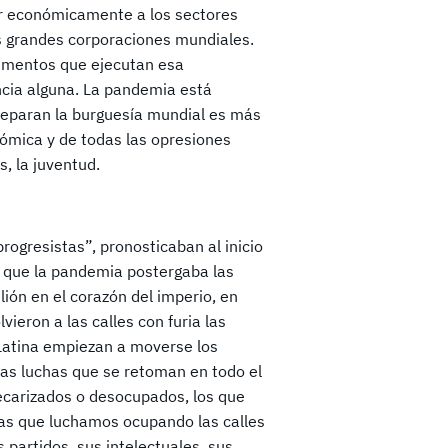
tar económicamente a los sectores
s grandes corporaciones mundiales.
rumentos que ejecutan esa
encia alguna. La pandemia está
reparan la burguesía mundial es más
nómica y de todas las opresiones
, la juventud.
rogresistas”, pronosticaban al inicio
n que la pandemia postergaba las
elión en el corazón del imperio, en
ieron a las calles con furia las
 Latina empiezan a moverse los
tas luchas que se retoman en todo el
recarizados o desocupados, los que
cias que luchamos ocupando las calles
 partidos, sus intelectuales, sus