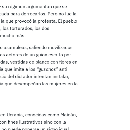
 y su régimen argumentan que se
cada para derrocarlos. Pero no fue la
 la que provocó la protesta. El pueblo
, los torturados, los dos
e y mucho más.
do asambleas, saliendo movilizados
os actores de un guion escrito por
adas, vestidas de blanco con flores en
ia que imita a los
“gusanos”
anti
io del dictador intentan instalar,
rdia que desempeñan las mujeres en la
en Ucrania, conocidas como Maidán,
n fines ilustrativos sino con la
, no puede ponerse un signo igual