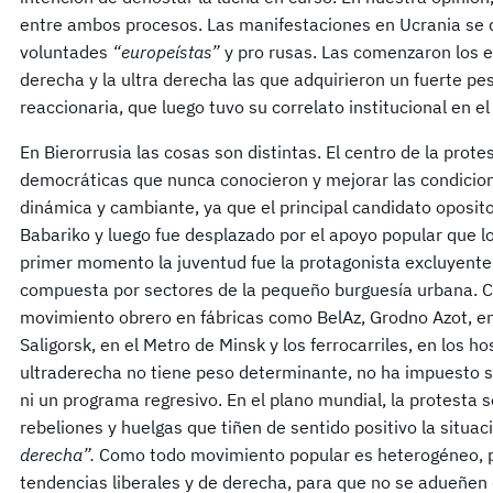
entre ambos procesos. Las manifestaciones en Ucrania se di
voluntades
“europeístas”
y pro rusas. Las comenzaron los e
derecha y la ultra derecha las que adquirieron un fuerte pe
reaccionaria, que luego tuvo su correlato institucional en e
En Bierorrusia las cosas son distintas. El centro de la prote
democráticas que nunca conocieron y mejorar las condicion
dinámica y cambiante, ya que el principal candidato oposi
Babariko y luego fue desplazado por el apoyo popular que lo
primer momento la juventud fue la protagonista excluyente
compuesta por sectores de la pequeño burguesía urbana. Co
movimiento obrero en fábricas como BelAz, Grodno Azot, e
Saligorsk, en el Metro de Minsk y los ferrocarriles, en los ho
ultraderecha no tiene peso determinante, no ha impuesto s
ni un programa regresivo. En el plano mundial, la protesta 
rebeliones y huelgas que tiñen de sentido positivo la situa
derecha”.
Como todo movimiento popular es heterogéneo, p
tendencias liberales y de derecha, para que no se adueñen d