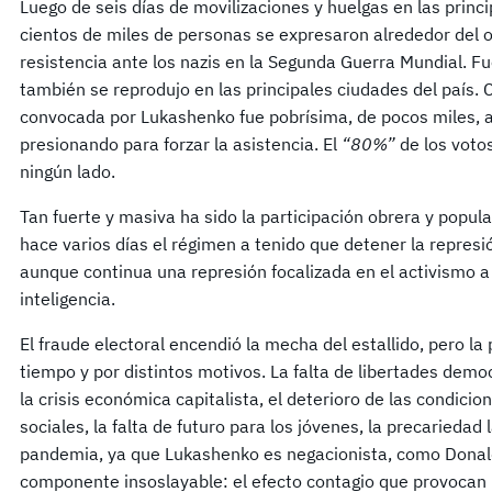
Luego de seis días de movilizaciones y huelgas en las princi
cientos de miles de personas se expresaron alrededor del
resistencia ante los nazis en la Segunda Guerra Mundial. F
también se reprodujo en las principales ciudades del país.
convocada por Lukashenko fue pobrísima, de pocos miles, a
presionando para forzar la asistencia. El
“80%”
de los voto
ningún lado.
Tan fuerte y masiva ha sido la participación obrera y popu
hace varios días el régimen a tenido que detener la represi
aunque continua una represión focalizada en el activismo a 
inteligencia.
El fraude electoral encendió la mecha del estallido, pero l
tiempo y por distintos motivos. La falta de libertades dem
la crisis económica capitalista, el deterioro de las condicio
sociales, la falta de futuro para los jóvenes, la precariedad
pandemia, ya que Lukashenko es negacionista, como Donald
componente insoslayable: el efecto contagio que provocan 