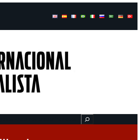
Buscar
gresos
Aquí nos encuentra
Videos