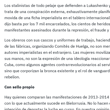
Los stalinistas de todo pelaje que defienden a Lukashenko
trata de una conspiración externa, exhaustivamente planifi
movida de una ficha imperialista en el tablero internacional
dijo basta por los 7 mil encarcelados, los cientos de heridos
manifestantes asesinados durante la represión, el fraud
Los obreros con sus cascos y uniformes de trabajo, hacien
de las fábricas, organizando Comités de Huelga, no son mer
autores imperialistas en el extranjero. Las mujeres moviliz
sus manos, no son la expresión de una ideología reaccionar
Cuba, como algunos agentes contrarrevolucionarios al servic
sino que corporizan la bronca existente y el rol de vangua
rebelion.
Con sello propio
Hay quienes comparan las manifestaciones de 2013-2014 
con lo que actualmente sucede en Bielorrusia. No lo hacen co
intención de denostar la lucha en curso. En nuestra opinión