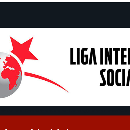
claraciones
Campañas
Polémicas
Fechas
¿Quiénes somos?
Con