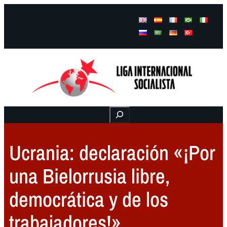
Facebook
Instagram
Mail
Buscar
Ucrania: declaración «¡Por
una Bielorrusia libre,
democrática y de los
trabajadores!»