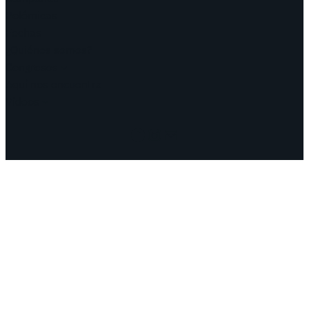
Polémicas
Fechas
¿Quiénes somos?
Congresos
Aquí nos encuentra
Videos
Facebook
Instagram
Mail