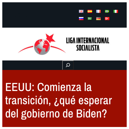
Facebook
Instagram
Mail
Buscar
EEUU: Comienza la
transición, ¿qué esperar
del gobierno de Biden?