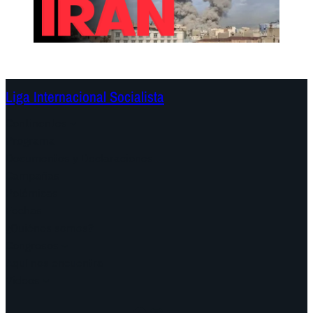
Liga Internacional Socialista
Continentes
Programa
Documentos y Declaraciones
Campañas
Polémicas
Fechas
¿Quiénes somos?
Congresos
Aquí nos encuentra
Videos