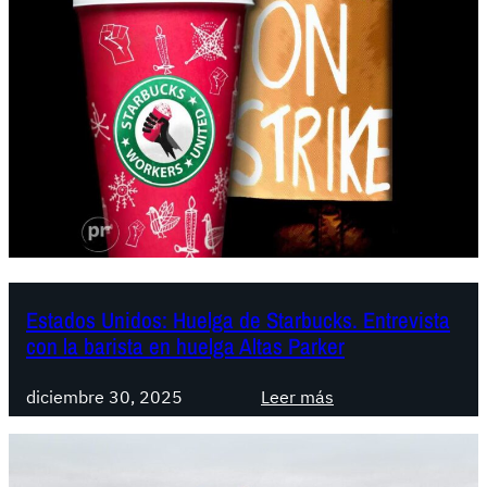
a
d
d
i
o
a
s
l
U
o
n
g
i
o
d
f
o
r
s
a
:
c
¡
Estados Unidos: Huelga de Starbucks. Entrevista
a
con la barista en huelga Altas Parker
M
s
A
a
:
N
d
diciembre 30, 2025
Leer más
E
O
o
s
S
:
t
F
I