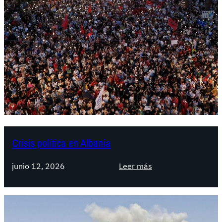
Crisis política en Albania
:
junio 12, 2026
Leer más
C
r
i
s