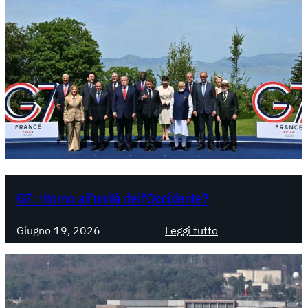
G7: ritorno all’unità dell’Occidente?
:
Giugno 19, 2026
Leggi tutto
G
7
:
r