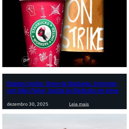
s
a
r
-
f
o
g
o
i
n
s
t
Estados Unidos: Greve da Starbucks. Entrevista
com Altas Parker, barista da Starbucks em greve
á
v
:
e
dezembro 30, 2025
Leia mais
E
l
s
,
t
d