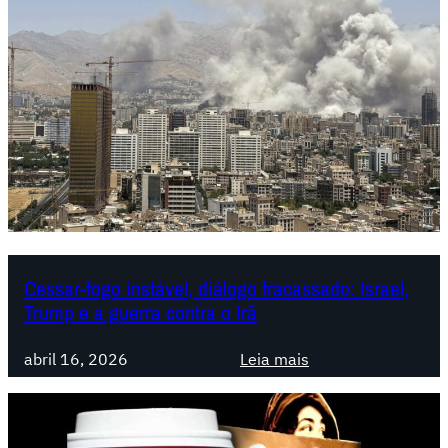
Cessar-fogo instável, diálogo fracassado: Israel,
Trump e a guerra contra o Irã
:
abril 16, 2026
Leia mais
C
e
s