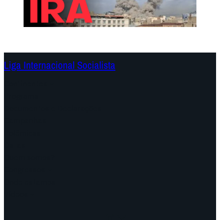
Liga Internacional Socialista
Continentes
Programa
Documentos e Declarações
Campanhas
Polêmicas
Datas
Quem somos?
Congressos
Onde estamos
Vídeos
Facebook
Instagram
Mail