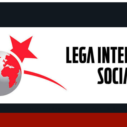
menti e Dichiarazioni
Campagne
Dibattiti
Date
About us
Find us 