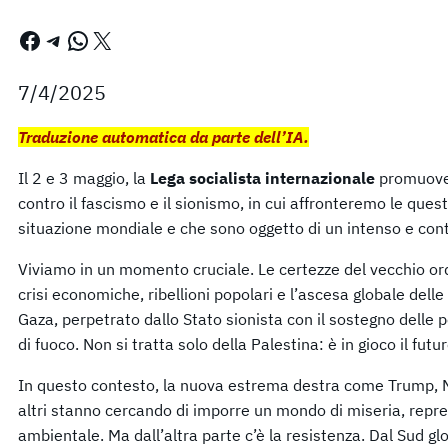
Facebook
Telegram
WhatsApp
X
7/4/2025
Traduzione automatica da parte dell’IA.
Il 2 e 3 maggio, la
Lega socialista internazionale
promuove 
contro il fascismo e il sionismo, in cui affronteremo le ques
situazione mondiale e che sono oggetto di un intenso e cont
Viviamo in un momento cruciale. Le certezze del vecchio ord
crisi economiche, ribellioni popolari e l’ascesa globale delle 
Gaza, perpetrato dallo Stato sionista con il sostegno delle 
di fuoco. Non si tratta solo della Palestina: è in gioco il fut
In questo contesto, la nuova estrema destra come Trump, Mi
altri stanno cercando di imporre un mondo di miseria, repre
ambientale. Ma dall’altra parte c’è la resistenza. Dal Sud gl