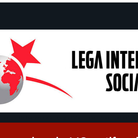
menti e Dichiarazioni
Campagne
Dibattiti
Date
About us
Find us 