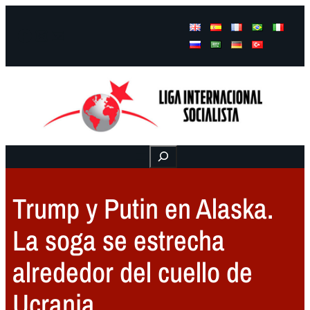
Facebook
Instagram
Mail
Buscar
Trump y Putin en Alaska.
La soga se estrecha
alrededor del cuello de
Ucrania