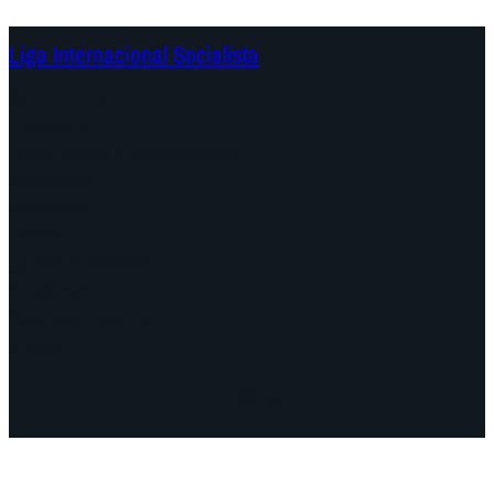
Liga Internacional Socialista
Continentes
Programa
Documentos y Declaraciones
Campañas
Polémicas
Fechas
¿Quiénes somos?
Congresos
Aquí nos encuentra
Videos
Facebook
Instagram
Mail