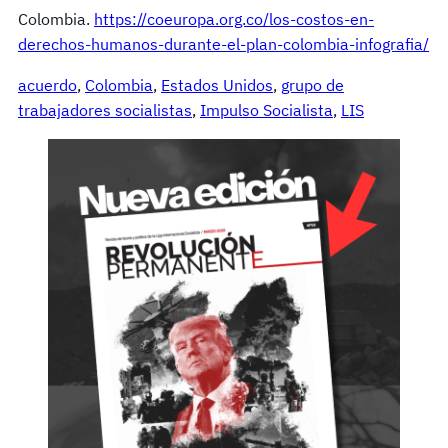
Colombia.
https://coeuropa.org.co/los-costos-en-
derechos-humanos-durante-el-plan-colombia-infografia/
acuerdo
, 
Colombia
, 
Estados Unidos
, 
grupo de
trabajadores socialistas
, 
Impulso Socialista
, 
LIS