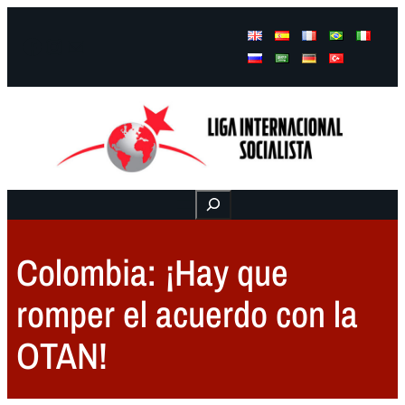
Facebook
Instagram
Mail
Buscar
Colombia: ¡Hay que
romper el acuerdo con la
OTAN!