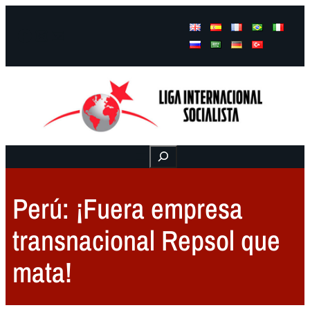
Facebook
Instagram
Mail
Buscar
Perú: ¡Fuera empresa
transnacional Repsol que
mata!