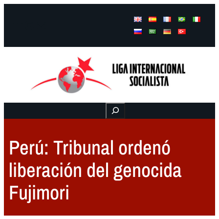
Facebook
Instagram
Mail
Buscar
Perú: Tribunal ordenó
liberación del genocida
Fujimori