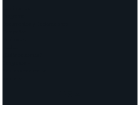
Continentes
Programa
Documentos y Declaraciones
Campañas
Polémicas
Fechas
¿Quiénes somos?
Congresos
Aquí nos encuentra
Videos
Facebook
Instagram
Mail