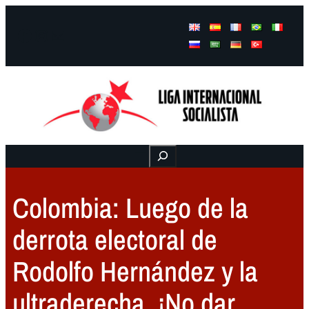
Facebook
Instagram
Mail
Buscar
Colombia: Luego de la
derrota electoral de
Rodolfo Hernández y la
ultraderecha. ¡No dar