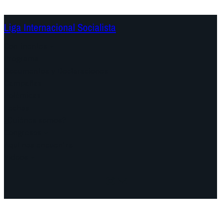
Liga Internacional Socialista
Continentes
Programa
Documentos y Declaraciones
Campañas
Polémicas
Fechas
¿Quiénes somos?
Congresos
Aquí nos encuentra
Videos
Facebook
Instagram
Mail