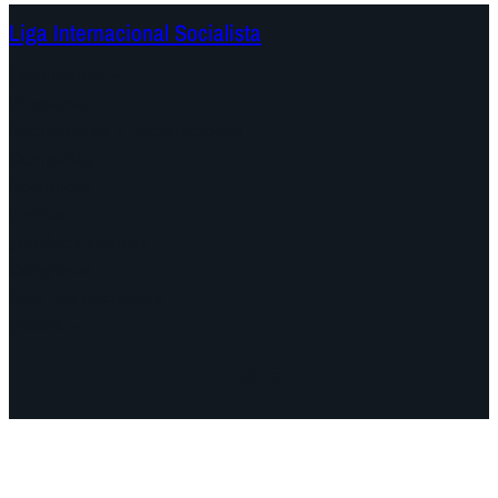
Liga Internacional Socialista
Continentes
Programa
Documentos y Declaraciones
Campañas
Polémicas
Fechas
¿Quiénes somos?
Congresos
Aquí nos encuentra
Videos
Facebook
Instagram
Mail