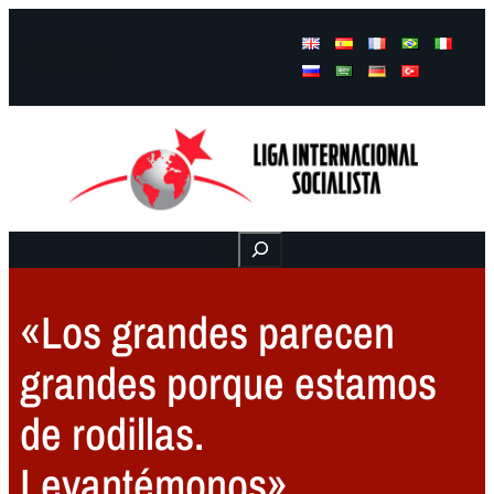
Facebook
Instagram
Mail
Buscar
«Los grandes parecen
grandes porque estamos
de rodillas.
Levantémonos»