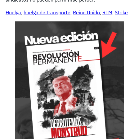
Huelga
, 
huelga de transporte
, 
Reino Unido
, 
RTM
, 
Strike