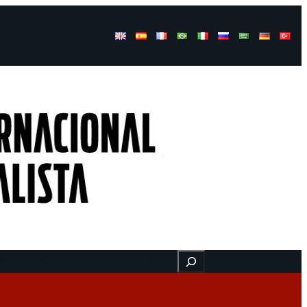
Buscar
gresos
Aquí nos encuentra
Videos