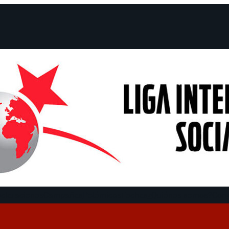
claraciones
Campañas
Polémicas
Fechas
¿Quiénes somos?
Con