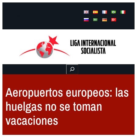
Facebook
Instagram
Mail
Buscar
Aeropuertos europeos: las
huelgas no se toman
vacaciones