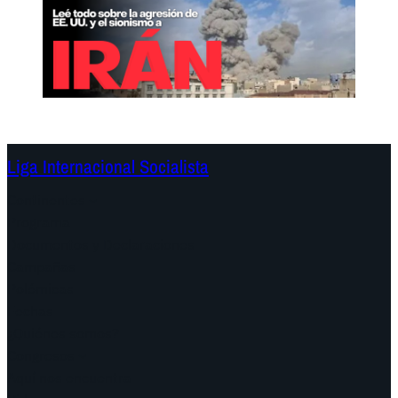
Liga Internacional Socialista
Continentes
Programa
Documentos y Declaraciones
Campañas
Polémicas
Fechas
¿Quiénes somos?
Congresos
Aquí nos encuentra