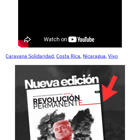
Caravana Solidaridad
, 
Costa Rica
, 
Nicaragua
, 
Vivo