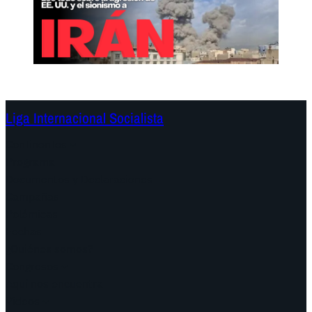
Liga Internacional Socialista
Continentes
Programa
Documentos y Declaraciones
Campañas
Polémicas
Fechas
¿Quiénes somos?
Congresos
Aquí nos encuentra
Videos