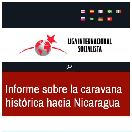
Facebook
Instagram
Mail
Buscar
Informe sobre la caravana
histórica hacia Nicaragua