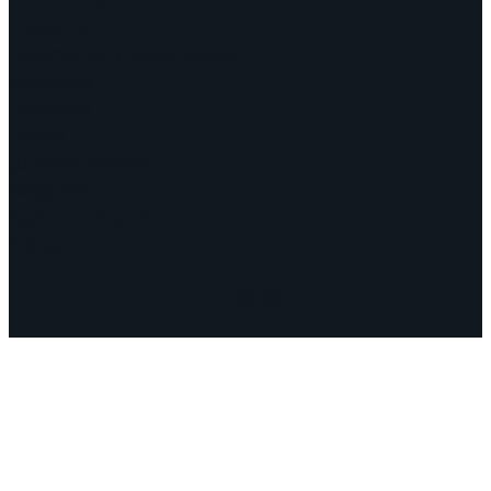
Programa
Documentos y Declaraciones
Campañas
Polémicas
Fechas
¿Quiénes somos?
Congresos
Aquí nos encuentra
Videos
Facebook
Instagram
Mail