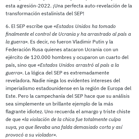
esta agresión-2022. ¡Una perfecta auto-revelación de la
transformación estalinista del SEP!
6. El SEP escribe que
«Estados Unidos ha tomado
finalmente el control de Ucrania y ha arrastrado al pa
í
s a
la guerra».
Es decir, no fueron Vladimir Putin y la
Federación Rusa quienes atacaron Ucrania con un
ejército de 120.000 hombres y ocuparon un cuarto del
país, sino que
«Estados Unidos arrastr
ó
al pa
í
s a la
guerra»
. La lógica del SEP es extremadamente
reveladora. Nadie niega los evidentes intereses del
imperialismo estadounidense en la región de Europa del
Este. Pero la campechanía del SEP hace que su análisis
sea simplemente un brillante ejemplo de la más
flagrante idiotez. Uno recuerda el amargo y triste chiste
de que
«la violación de la chica fue totalmente culpa
suya, ya que llevaba una falda demasiado corta y as
í
provoc
ó
a su violador».