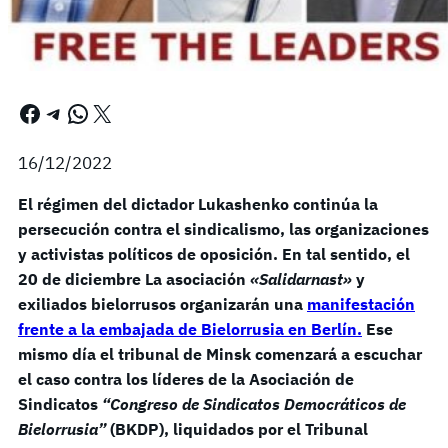
Facebook
Telegram
WhatsApp
X
16/12/2022
El régimen del dictador Lukashenko continúa la
persecución contra el sindicalismo, las organizaciones
y activistas políticos de oposición. En tal sentido, el
20 de diciembre La asociación
«Salidarnast»
y
exiliados bielorrusos organizarán una
manifestación
frente a la embajada de Bielorrusia en Berlín.
Ese
mismo día el tribunal de Minsk comenzará a escuchar
el caso contra los líderes de la Asociación de
Sindicatos
“Congreso de Sindicatos Democráticos de
Bielorrusia”
(BKDP), liquidados por el Tribunal