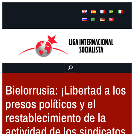
Facebook
Instagram
Mail
Buscar
Bielorrusia: ¡Libertad a los
presos políticos y el
restablecimiento de la
actividad de los sindicatos