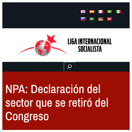
Facebook
Instagram
Mail
Buscar
NPA: Declaración del
sector que se retiró del
Congreso