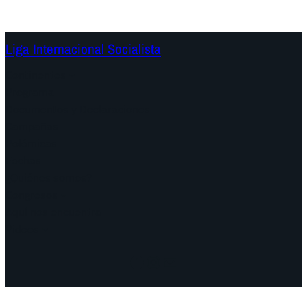
Liga Internacional Socialista
Continentes
Programa
Documentos y Declaraciones
Campañas
Polémicas
Fechas
¿Quiénes somos?
Congresos
Aquí nos encuentra
Videos
Facebook
Instagram
Mail