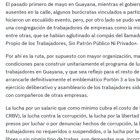
El pasado primero de mayo en Guayana, mientras el gobier
ausentes en la calle, algunos burócratas vinculados a partid
hicieron un escuálido evento, pero, por otro lado se pudo ve
una congregación de trabajadores de empresas como la 
entre otras, que se habían aglutinado al compás del llam
Propio de los Trabajadores, Sin Patrón Público Ni Privado».
Por ahí es la ruta, por supuesto con mayor organización, m
condiciones para construir unitariamente el programa de luc
trabajadores en Guayana, y que sea reflejo para el resto de
arrancarle definitivamente el emblemático Portón 3 a los b
ejercicio deliberativo y asambleario de los trabajadores sid
con compañeros de otras empresas.
La lucha por un salario que como mínimo cubra el costo de 
CRBV), la lucha contra la corrupción, la lucha por la liberta
presos por luchar o por denunciar hechos de corrupción, la 
trabajadores no requeridos o suspendidos, o la lucha por la 
libres y sin ningún tipo de trabas, son demandas que, incor