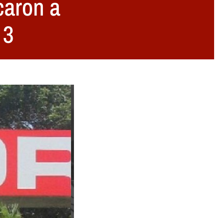
caron a
 3