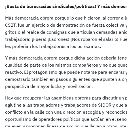
¡Basta de burocracias sindicales/políticas! Y más democr
Más democracia obrera porque lo que hicieron, al correr a l
CSBT, fue un ejercicio de demostración de fuerza colectiva 
gritos o el realce de consignas que articulan demandas anid
trabajadora: ¡Fuera! ¡Ladrones! ¡Nos robaron el salario! 
les proferían los trabajadores a los burócratas.
Y más democracia obrera porque dicha acción debería ten
cualidad de parte de los mismos compañeros y no que qu
reactivo. El protagonismo que puede notarse para encarar y
demostrarlo también en pasos siguientes que apunten a org
perspectiva de mayor lucha y movilización.
Hay que recuperar las asambleas obreras para discutir un p
aglutine a las trabajadoras y trabajadores de SIDOR y que
conflicto en la calle con una dirección escogida y reconocid
oportunismo de operadores políticos que actúan en el seno
mueven y proponen líneas de acción que llevan a otros inte