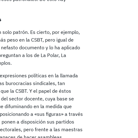
s
olo patrón. Es cierto, por ejemplo,
s peso en la CSBT, pero igual de
o nefasto documento y lo ha aplicado
preguntan a los de La Polar, La
mplos.
 expresiones políticas en la llamada
s burocracias sindicales, tan
que la CSBT. Y el papel de éstos
 del sector docente, cuya base se
ue difuminando en la medida que
posicionando a «sus figuras» a través
s ponen a disposición sus partidos
lectorales, pero frente a las maestras
ncapaces de hacer asambleas