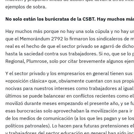
ejemplos de sobra.
No solo están los burócratas de la CSBT. Hay muchos má
Hay muchos más porque no hay una sola cúpula y no hay un s
que el Memorándum 2792 lo firmaron los sindicaleros de má
real es el hecho de que el sector privado se agarró de dich
hasta la saciedad contra sus trabajadores. Si no, que se lo 
Regional, Plumrose, solo por citar brevemente algunos eje
Y el sector privado y los empresarios en general tienen sus
«oposición clásica» que, obviamente cuentan con sus propia
nocivas para nuestros intereses como trabajadores al igual 
últimos se puede balancear en conflictos recientes como el
movilizó durante meses empezando el presente año, y se f
esas burocracias solo aprovechaban la movilización para ir 
de los medios de comunicación (a los que les pagan y se lo
políticos patronales). Lo hacen para futuras pretensiones e
y trabajadores del sector educación en general han sido i