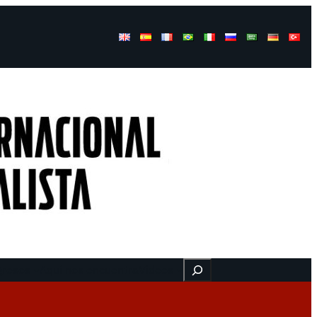
Buscar
gresos
Aquí nos encuentra
Videos