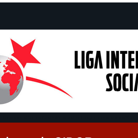
claraciones
Campañas
Polémicas
Fechas
¿Quiénes somos?
Con