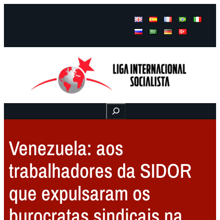
Facebook
Instagram
Mail
Buscar
Venezuela: aos
trabalhadores da SIDOR
que expulsaram os
burocratas sindicais na