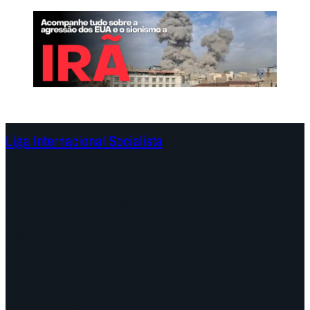
Liga Internacional Socialista
Continentes
Programa
Documentos e Declarações
Campanhas
Polêmicas
Datas
Quem somos?
Congressos
Onde estamos