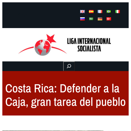
Facebook
Instagram
Mail
Buscar
Costa Rica: Defender a la
Caja, gran tarea del pueblo