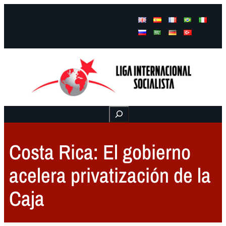
Facebook
Instagram
Mail
Buscar
Costa Rica: El gobierno
acelera privatización de la
Caja