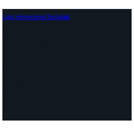
Liga Internacional Socialista
Continentes
Programa
Documentos y Declaraciones
Campañas
Polémicas
Fechas
¿Quiénes somos?
Congresos
Aquí nos encuentra
Videos
Facebook
Instagram
Mail