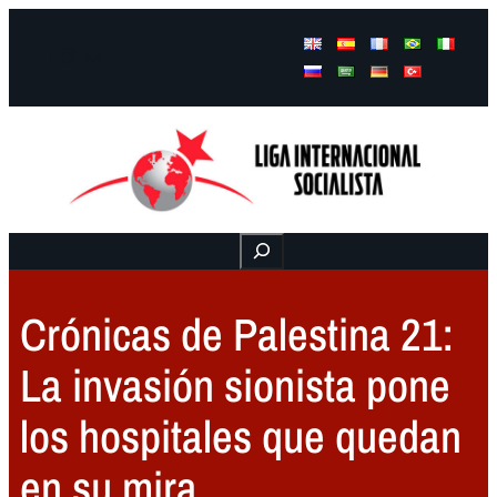
Facebook
Instagram
Mail
Buscar
Crónicas de Palestina 21:
La invasión sionista pone
los hospitales que quedan
en su mira