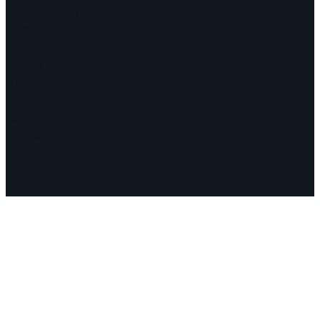
Documentos y Declaraciones
Campañas
Polémicas
Fechas
¿Quiénes somos?
Congresos
Aquí nos encuentra
Videos
Facebook
Instagram
Mail