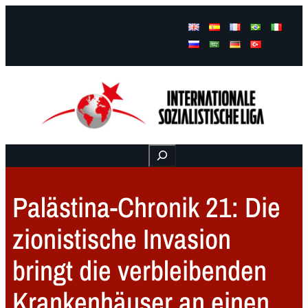
Facebook
Instagram
Mail
Buscar
Palästina-Chronik 21: Die
zionistische Invasion
bringt die verbleibenden
Krankenhäuser an einen