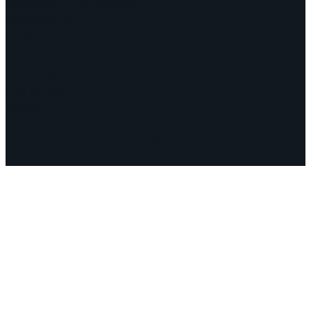
Dokumente und Aussagen
KAMPAGNEN
DEBATTEN
Termine
ÜBER UNS
Find us here
Videos
Facebook
Instagram
Mail