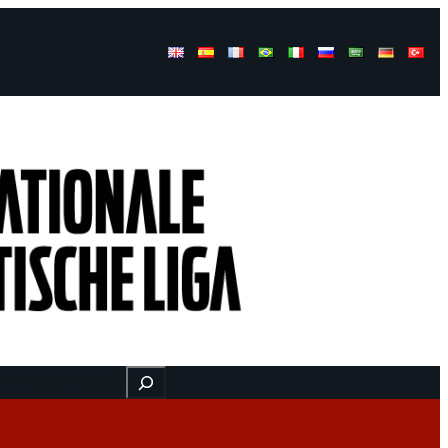
Buscar
d us here
Videos