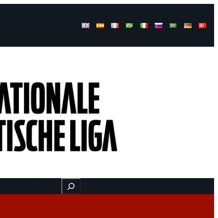
Buscar
d us here
Videos