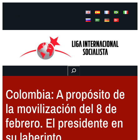
Facebook
Instagram
Mail
Buscar
Colombia: A propósito de
la movilización del 8 de
febrero. El presidente en
su laberinto