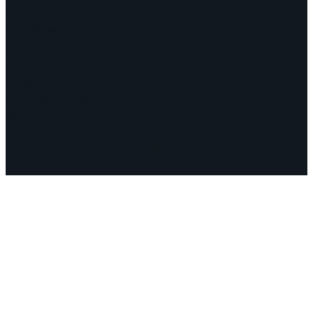
Campañas
Polémicas
Fechas
¿Quiénes somos?
Congresos
Aquí nos encuentra
Videos
Facebook
Instagram
Mail