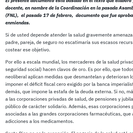
El presente documento está basado en el texto que elaboró 
docente, en nombre de la Coordinación en la pasada Asamb
(FNL), el pasado 17 de febrero, documento que fue aprobad
enmiendas.
Si de usted depende atender la salud gravemente amenazada
padre, pareja, de seguro no escatimaría sus escasos recurso
costear ese objetivo.
Por ello a escala mundial, los mercaderes de la salud privada
seguridad social) hacen clavos de oro. Es por ello, que todo
neoliberal aplican medidas que desmantelan y deterioran lo
imponer el déficit fiscal cero exigido por la banca imperial
demás, que impone la estafa de la deuda externa. Si no, má
a las corporaciones privadas de salud, de pensiones y jubil
público de carácter solidario. Además, esas corporaciones
asociadas a las grandes corporaciones farmacéuticas, que 
adicciones a los medicamentos.