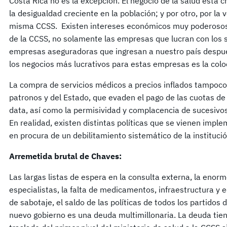
Costa Rica no es la excepción. El negocio de la salud está c
la desigualdad creciente en la población; y por otro, por la 
misma CCSS. Existen intereses económicos muy poderosos 
de la CCSS, no solamente las empresas que lucran con los s
empresas aseguradoras que ingresan a nuestro país después
los negocios más lucrativos para estas empresas es la colo
La compra de servicios médicos a precios inflados tampoco 
patronos y del Estado, que evaden el pago de las cuotas de 
data, así como la permisividad y complacencia de sucesivos
En realidad, existen distintas políticas que se vienen im
en procura de un debilitamiento sistemático de la institució
Arremetida brutal de Chaves:
Las largas listas de espera en la consulta externa, la enorm
especialistas, la falta de medicamentos, infraestructura y 
de sabotaje, el saldo de las políticas de todos los partidos
nuevo gobierno es una deuda multimillonaria. La deuda tien