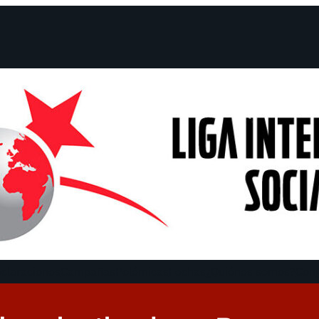
claraciones
Campañas
Polémicas
Fechas
¿Quiénes somos?
Con