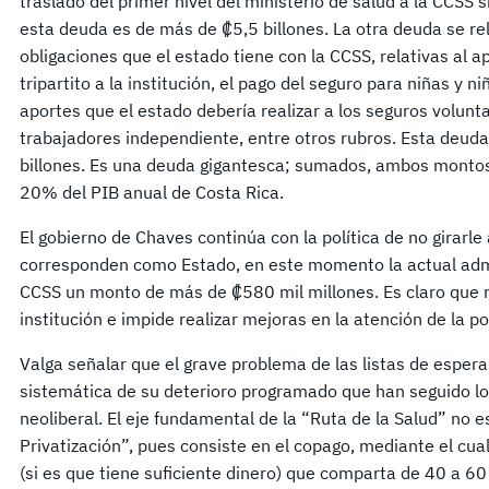
traslado del primer nivel del ministerio de salud a la CCSS s
esta deuda es de más de ₡5,5 billones. La otra deuda se rel
obligaciones que el estado tiene con la CCSS, relativas al a
tripartito a la institución, el pago del seguro para niñas y ni
aportes que el estado debería realizar a los seguros volunta
trabajadores independiente, entre otros rubros. Esta deuda
billones. Es una deuda gigantesca; sumados, ambos monto
20% del PIB anual de Costa Rica.
El gobierno de Chaves continúa con la política de no girarle 
corresponden como Estado, en este momento la actual admin
CCSS un monto de más de ₡580 mil millones. Es claro que no 
institución e impide realizar mejoras en la atención de la p
Valga señalar que el grave problema de las listas de espera 
sistemática de su deterioro programado que han seguido los
neoliberal. El eje fundamental de la “Ruta de la Salud” no e
Privatización”, pues consiste en el copago, mediante el cual
(si es que tiene suficiente dinero) que comparta de 40 a 