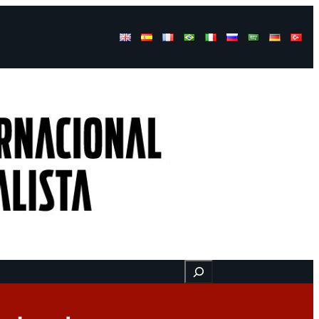
Buscar
gresos
Aquí nos encuentra
Videos