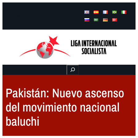
Facebook
Instagram
Mail
Buscar
Pakistán: Nuevo ascenso
del movimiento nacional
baluchi