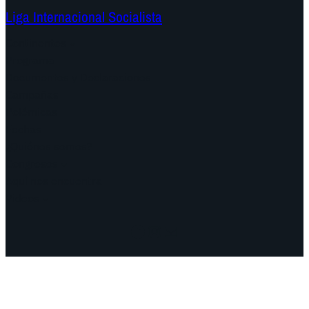
Liga Internacional Socialista
Continentes
Programa
Documentos y Declaraciones
Campañas
Polémicas
Fechas
¿Quiénes somos?
Congresos
Aquí nos encuentra
Videos
Facebook
Instagram
Mail