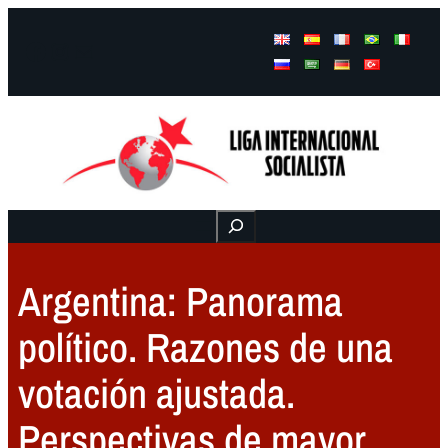
Facebook
Instagram
Mail
Buscar
Argentina: Panorama
político. Razones de una
votación ajustada.
Perspectivas de mayor