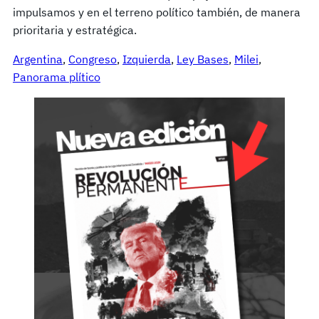
impulsamos y en el terreno político también, de manera
prioritaria y estratégica.
Argentina
, 
Congreso
, 
Izquierda
, 
Ley Bases
, 
Milei
, 
Panorama plítico