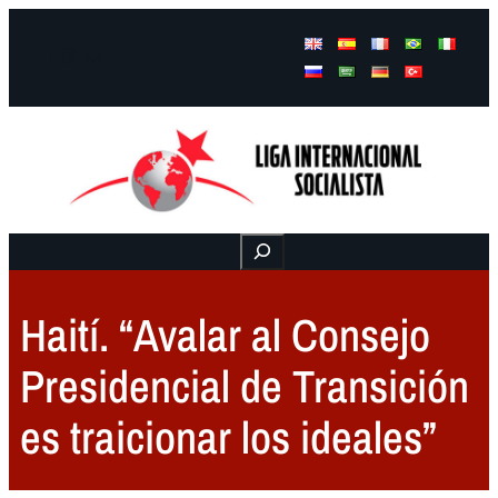
Facebook
Instagram
Mail
Buscar
Haití. “Avalar al Consejo
Presidencial de Transición
es traicionar los ideales”