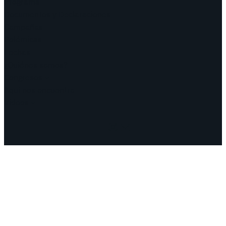
Programa
Documentos y Declaraciones
Campañas
Polémicas
Fechas
¿Quiénes somos?
Congresos
Aquí nos encuentra
Videos
Facebook
Instagram
Mail