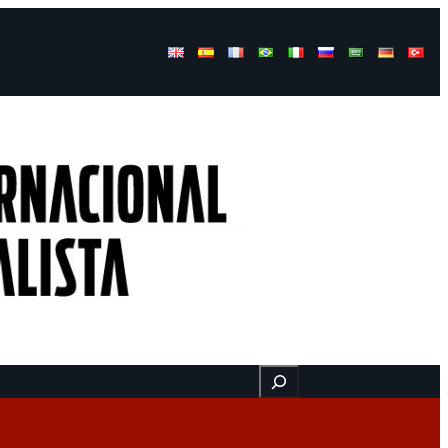
Buscar
gresos
Aquí nos encuentra
Videos