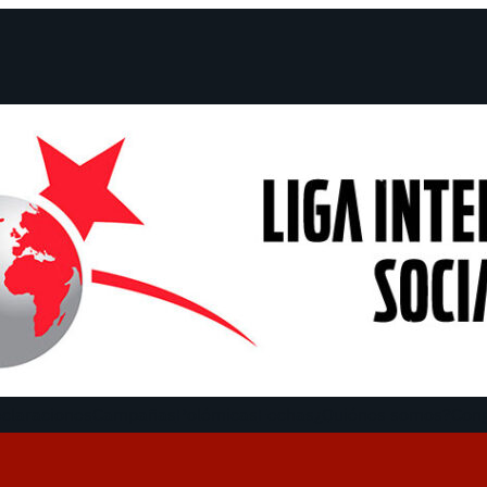
claraciones
Campañas
Polémicas
Fechas
¿Quiénes somos?
Con