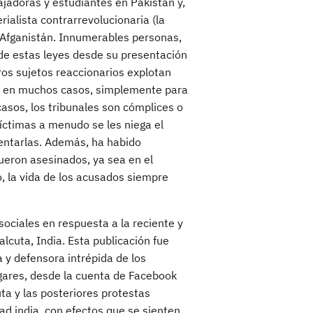
jadoras y estudiantes en Pakistán y,
ialista contrarrevolucionaria (la
n Afganistán. Innumerables personas,
 de estas leyes desde su presentación
ros sujetos reaccionarios explotan
 o, en muchos casos, simplemente para
casos, los tribunales son cómplices o
víctimas a menudo se les niega el
sentarlas. Además, ha habido
ueron asesinados, ya sea en el
o, la vida de los acusados siempre
ociales en respuesta a la reciente y
lcuta, India. Esta publicación fue
 y defensora intrépida de los
ugares, desde la cuenta de Facebook
uta y las posteriores protestas
d india, con efectos que se sienten