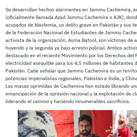
Se desarrollan hechos alarmantes en Jammu Cachemira, a
(oficialmente llamada Azad Jammu Cachemira o AJK), donde
acusados de blasfemia, un delito grave en Pakistán y sus ter
de la Federación Nacional de Estudiantes de Jammu Cachem
activista de la organización, Asma Batool, son víctimas de 
huyendo y la segunda ya bajo arresto policial. Ambos acti
destacado en el reciente Movimiento por los Derechos del P
electricidad asequible para los 4,5 millones de habitantes
Pakistán. Cabe señalar que Jammu Cachemira es un territori
potencias imperialistas regionales, Pakistán e India, y Chi
Las masas oprimidas de Cachemira han estado librando una 
emancipación de la opresión nacional y la explotación de c
liderando el camino y haciendo innumerables sacrificios.