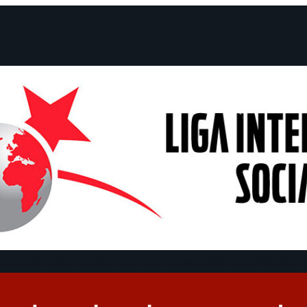
claraciones
Campañas
Polémicas
Fechas
¿Quiénes somos?
Con