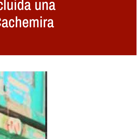
luida una
 Cachemira