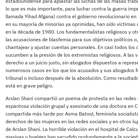
estadounidense para aplastar las luchas de las masas traba
lo que es más importante, para luchar contra la guerra imper
llamada Yihad Afgana) contra el gobierno revolucionario e
en su mayoría de minorías ya oprimidas, han sido víctimas
en la década de 1980. Los fundamentalistas religiosos y ot
las acusaciones de blasfemia para sus objetivos políticos
chantajear y ajustar cuentas personales. En casi todos los 
sucumben a la presión de los extremistas religiosos. A las 
derecho a un juicio justo, sin abogados dispuestos a repre
numerosos casos en los que los acusados y sus abogados f
tribunal o incluso después de la absolución. Como resultad
está en grave peligro.
Arslan Shani compartió un poema de protesta en las redes s
espantosa violación grupal y asesinato de una doctora en Ca
compartida más tarde por Asma Batool, feminista socialista
derechos de las mujeres en las redes sociales y en otros l
de Arslan Shani. La horrible violación en el hospital de Calc
masivas y huelgas han sacudido profundamente a la socieda