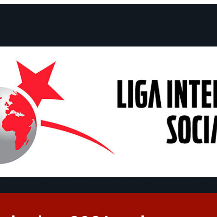
claraciones
Campañas
Polémicas
Fechas
¿Quiénes somos?
Con