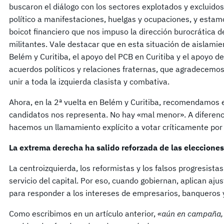
buscaron el diálogo con los sectores explotados y excluidos
político a manifestaciones, huelgas y ocupaciones, y estamo
boicot financiero que nos impuso la dirección burocrática
militantes. Vale destacar que en esta situación de aislami
Belém y Curitiba, el apoyo del PCB en Curitiba y el apoyo de
acuerdos políticos y relaciones fraternas, que agradecemo
unir a toda la izquierda clasista y combativa.
Ahora, en la 2ª vuelta en Belém y Curitiba, recomendamos e
candidatos nos representa. No hay «mal menor». A diferenc
hacemos un llamamiento explícito a votar críticamente por
La extrema derecha ha salido reforzada de las elecciones
La centroizquierda, los reformistas y los falsos progresista
servicio del capital. Por eso, cuando gobiernan, aplican aju
para responder a los intereses de empresarios, banqueros 
Como escribimos en un artículo anterior,
«aún en campaña, e