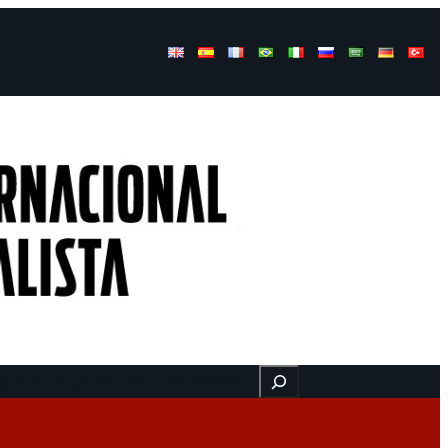
Buscar
gresos
Aquí nos encuentra
Videos