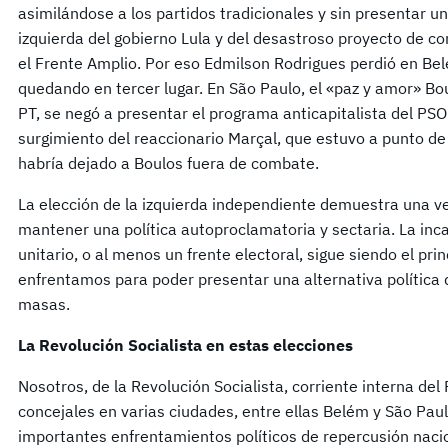
asimilándose a los partidos tradicionales y sin presentar u
izquierda del gobierno Lula y del desastroso proyecto de co
el Frente Amplio. Por eso Edmilson Rodrigues perdió en Bel
quedando en tercer lugar. En São Paulo, el «paz y amor» Boul
PT, se negó a presentar el programa anticapitalista del PSOL
surgimiento del reaccionario Marçal, que estuvo a punto de
habría dejado a Boulos fuera de combate.
La elección de la izquierda independiente demuestra una 
mantener una política autoproclamatoria y sectaria. La inc
unitario, o al menos un frente electoral, sigue siendo el pri
enfrentamos para poder presentar una alternativa política 
masas.
La Revolución Socialista en estas elecciones
Nosotros, de la Revolución Socialista, corriente interna d
concejales en varias ciudades, entre ellas Belém y São Pau
importantes enfrentamientos políticos de repercusión naci