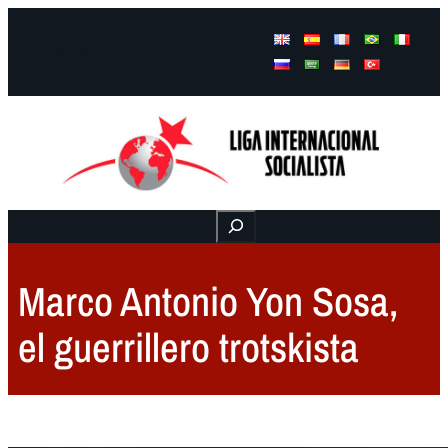
Facebook
Instagram
Mail
Buscar
Marco Antonio Yon Sosa,
el guerrillero trotskista