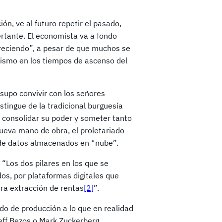
ón, ve al futuro repetir el pasado,
ertante. El economista va a fondo
areciendo”, a pesar de que muchos se
alismo en los tiempos de ascenso del
supo convivir con los señores
stingue de la tradicional burguesía
n consolidar su poder y someter tanto
nueva mano de obra, el proletariado
y de datos almacenados en “nube”.
 “Los dos pilares en los que se
os, por plataformas digitales que
ura extracción de rentas
[2]
”.
do de producción a lo que en realidad
Jeff Bezos o Mark Zuckerberg