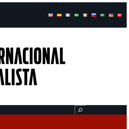
Buscar
gresos
Aquí nos encuentra
Videos