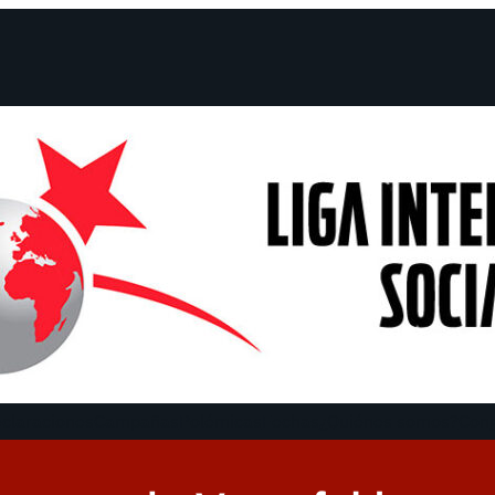
claraciones
Campañas
Polémicas
Fechas
¿Quiénes somos?
Con