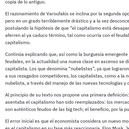
copia de lo antiguo.
El razonamiento de Varoufakis se inclina por la segunda opci
pero en un grado terriblemente drástico y a la vez desconc
postulando la hipótesis de que “el capitalismo está desap
aferren al ya caduco término, tal como ocurría con el feud
capitalismo.
Continúa explicando que, así como la burguesía emergente 
feudales, en la actualidad una nueva clase en ascenso se di
capitalista. Los que denomina “nubelistas”, ya que lograro
a sus rezagados competidores, los capitalistas, como a la 
nubelista, a través del manejo de las nuevas tecnologías 
Al principio de su texto nos propone una primera definición:
asentaba el capitalismo han sido reemplazados: los mercad
son auténticos feudos de las big tech; el beneficio, por la p
El error inicial es que el economista considera un nuevo mo
es el capitalismo en su fase más reaccionaria. Elon Musk, 