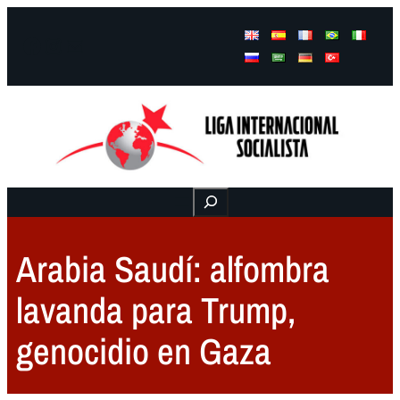
Facebook
Instagram
Mail
Buscar
Arabia Saudí: alfombra
lavanda para Trump,
genocidio en Gaza