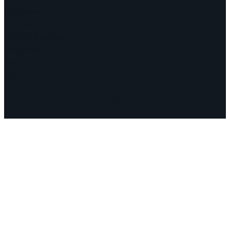
Polémicas
Fechas
¿Quiénes somos?
Congresos
Aquí nos encuentra
Videos
Facebook
Instagram
Mail