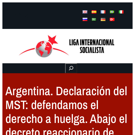
Facebook
Instagram
Mail
Buscar
Argentina. Declaración del
MST: defendamos el
derecho a huelga. Abajo el
decreto reaccionario de