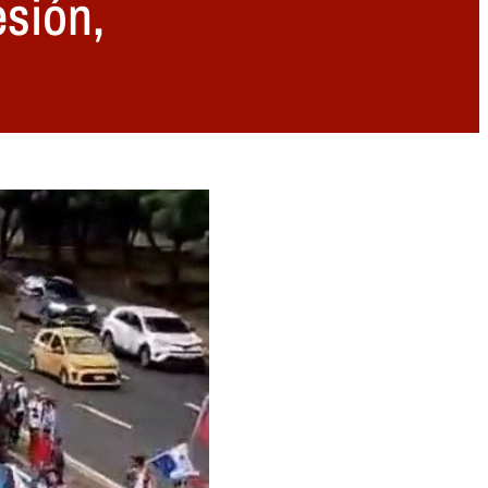
esión,