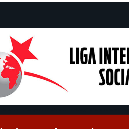
claraciones
Campañas
Polémicas
Fechas
¿Quiénes somos?
Con