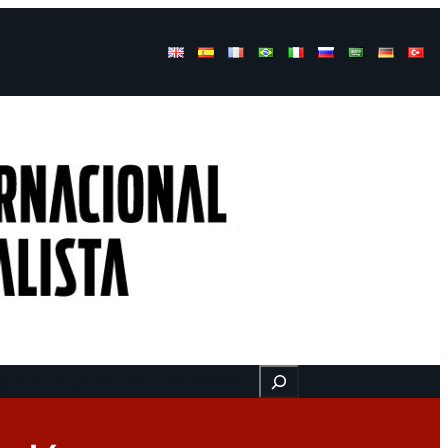
Buscar
gresos
Aquí nos encuentra
Videos