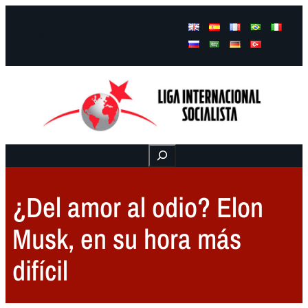
Facebook
Instagram
Mail
Buscar
¿Del amor al odio? Elon
Musk, en su hora más
difícil