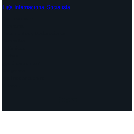
Liga Internacional Socialista
Continentes
Programa
Documentos y Declaraciones
Campañas
Polémicas
Fechas
¿Quiénes somos?
Congresos
Aquí nos encuentra
Videos
Facebook
Instagram
Mail