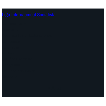
Liga Internacional Socialista
Continentes
Programa
Documentos y Declaraciones
Campañas
Polémicas
Fechas
¿Quiénes somos?
Congresos
Aquí nos encuentra
Videos
Facebook
Instagram
Mail