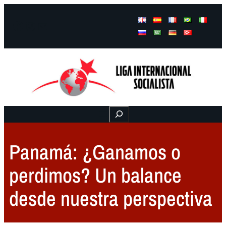
Facebook
Instagram
Mail
Buscar
Panamá: ¿Ganamos o
perdimos? Un balance
desde nuestra perspectiva