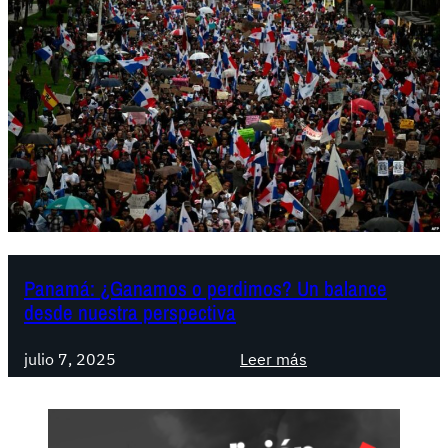
Panamá: ¿Ganamos o perdimos? Un balance
desde nuestra perspectiva
:
julio 7, 2025
Leer más
P
a
n