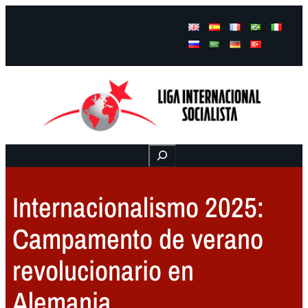
Facebook
Instagram
Mail
Buscar
Internacionalismo 2025:
Campamento de verano
revolucionario en
Alemania