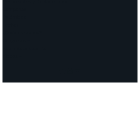
Documentos y Declaraciones
Campañas
Polémicas
Fechas
¿Quiénes somos?
Congresos
Aquí nos encuentra
Videos
Facebook
Instagram
Mail