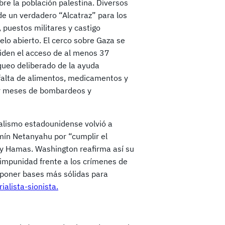
re la población palestina. Diversos
 de un verdadero “Alcatraz” para los
 puestos militares y castigo
ielo abierto. El cerco sobre Gaza se
piden el acceso de al menos 37
queo deliberado de la ayuda
 falta de alimentos, medicamentos y
or meses de bombardeos y
ialismo estadounidense volvió a
mín Netanyahu por “cumplir el
y Hamas. Washington reafirma así su
a impunidad frente a los crímenes de
 poner bases más sólidas para
alista-sionista.