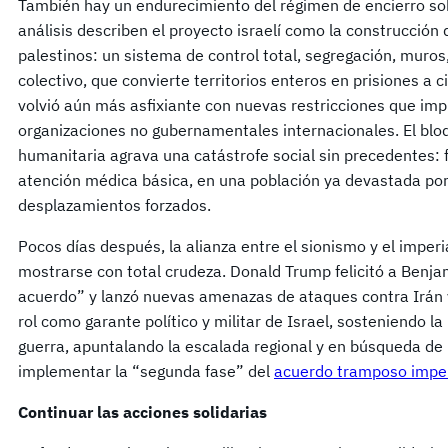
También hay un endurecimiento del régimen de encierro sob
análisis describen el proyecto israelí como la construcción
palestinos: un sistema de control total, segregación, muros,
colectivo, que convierte territorios enteros en prisiones a c
volvió aún más asfixiante con nuevas restricciones que im
organizaciones no gubernamentales internacionales. El blo
humanitaria agrava una catástrofe social sin precedentes:
atención médica básica, en una población ya devastada p
desplazamientos forzados.
Pocos días después, la alianza entre el sionismo y el imper
mostrarse con total crudeza. Donald Trump felicitó a Benja
acuerdo” y lanzó nuevas amenazas de ataques contra Irán 
rol como garante político y militar de Israel, sosteniendo l
guerra, apuntalando la escalada regional y en búsqueda de
implementar la “segunda fase” del
acuerdo tramposo imperi
Continuar las acciones solidarias