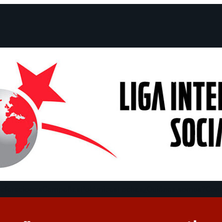
claraciones
Campañas
Polémicas
Fechas
¿Quiénes somos?
Con