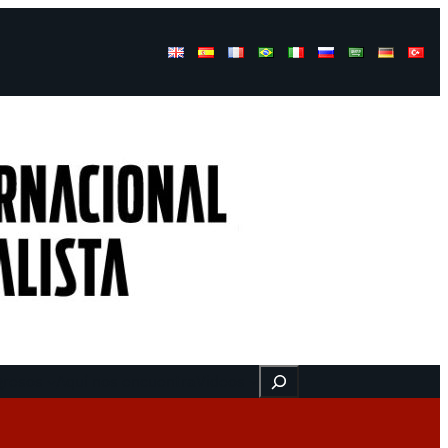
Buscar
gresos
Aquí nos encuentra
Videos